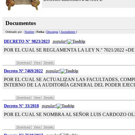
Documentos
Ordenado por :
Nombre
|
Fecha
|
Descargas
[ Ascendiente ]
DECRETO N° 9823/2023
popular!
POR EL CUAL SE REGLAMENTA LA LEY N.° 7021/2022 «
Download
View
Details
Decreto Nº 7469/2022
popular!
POR EL CUAL SE ACTUALIZAN LAS FACULTADES, COM
INTERNO DE LA AUDITORÍA GENERAL DEL PODER EJECUTIV
Download
View
Details
Decreto N° 33/2018
popular!
POR EL CUAL SE NOMBRA AL SEÑOR LUIS CARDOZO O
Download
View
Details