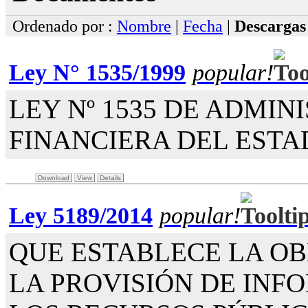
Ordenado por :
Nombre
|
Fecha
|
Descarga
Ley N° 1535/1999
popular!
LEY Nº 1535 DE ADMIN
FINANCIERA DEL ESTA
Download
View
Details
Ley 5189/2014
popular!
QUE ESTABLECE LA O
LA PROVISIÓN DE INF