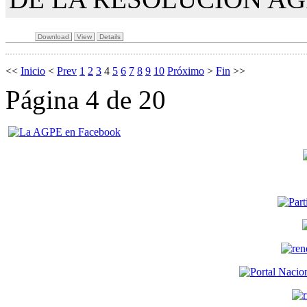
Download
View
Details
<<
Inicio
<
Prev
1
2
3
4
5
6
7
8
9
10
Próximo
>
Fin
>>
Página 4 de 20