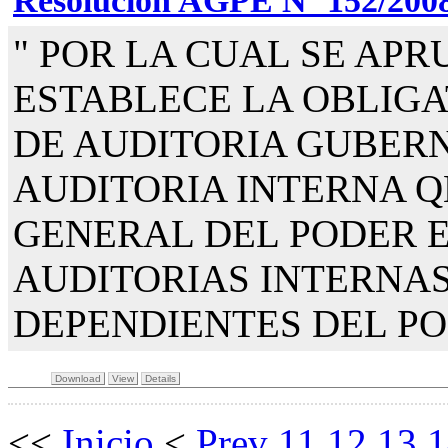
Resolución AGPE Nº 152/200
" POR LA CUAL SE APR
ESTABLECE LA OBLIG
DE AUDITORIA GUBER
AUDITORIA INTERNA Q
GENERAL DEL PODER E
AUDITORIAS INTERNAS
DEPENDIENTES DEL PO
Download
View
Details
<<
Inicio
<
Prev
11
12
13
1