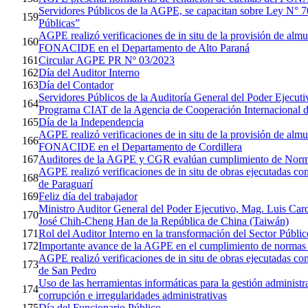
Servidores Públicos de la AGPE, se capacitan sobre Ley N° 
159
Públicas”
AGPE realizó verificaciones de in situ de la provisión de almu
160
FONACIDE en el Departamento de Alto Paraná
161
Circular AGPE PR Nº 03/2023
162
Día del Auditor Interno
163
Día del Contador
Servidores Públicos de la Auditoría General del Poder Ejecuti
164
Programa CIAT de la Agencia de Cooperación Internacional 
165
Día de la Independencia
AGPE realizó verificaciones de in situ de la provisión de almu
166
FONACIDE en el Departamento de Cordillera
167
Auditores de la AGPE y CGR evalúan cumplimiento de Nor
AGPE realizó verificaciones de in situ de obras ejecutadas
168
de Paraguarí
169
Feliz día del trabajador
Ministro Auditor General del Poder Ejecutivo, Mag. Luis Ca
170
José Chih-Cheng Han de la República de China (Taiwán)
171
Rol del Auditor Interno en la transformación del Sector Públic
172
Importante avance de la AGPE en el cumplimiento de normas y
AGPE realizó verificaciones de in situ de obras ejecutadas
173
de San Pedro
Uso de las herramientas informáticas para la gestión administ
174
corrupción e irregularidades administrativas
175
Día del Funcionario Público