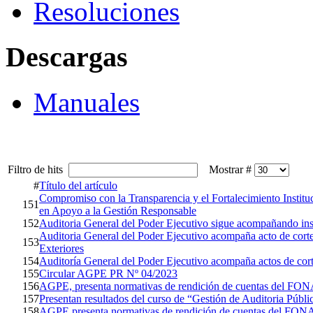
Resoluciones
Descargas
Manuales
Filtro de hits
Mostrar #
#
Título del artículo
Compromiso con la Transparencia y el Fortalecimiento Institu
151
en Apoyo a la Gestión Responsable
152
Auditoria General del Poder Ejecutivo sigue acompañando insti
Auditoria General del Poder Ejecutivo acompaña acto de corte
153
Exteriores
154
Auditoría General del Poder Ejecutivo acompaña actos de cortes
155
Circular AGPE PR Nº 04/2023
156
AGPE, presenta normativas de rendición de cuentas del FON
157
Presentan resultados del curso de “Gestión de Auditoria Públi
158
AGPE presenta normativas de rendición de cuentas del FON