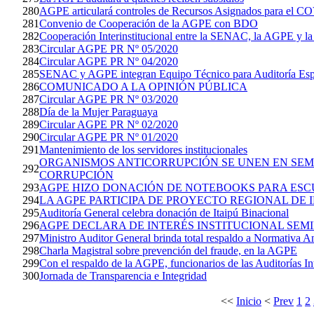
280
AGPE articulará controles de Recursos Asignados para el C
281
Convenio de Cooperación de la AGPE con BDO
282
Cooperación Interinstitucional entre la SENAC, la AGPE y 
283
Circular AGPE PR Nº 05/2020
284
Circular AGPE PR Nº 04/2020
285
SENAC y AGPE integran Equipo Técnico para Auditoría Esp
286
COMUNICADO A LA OPINIÓN PÚBLICA
287
Circular AGPE PR Nº 03/2020
288
Día de la Mujer Paraguaya
289
Circular AGPE PR Nº 02/2020
290
Circular AGPE PR Nº 01/2020
291
Mantenimiento de los servidores institucionales
ORGANISMOS ANTICORRUPCIÓN SE UNEN EN SE
292
CORRUPCIÓN
293
AGPE HIZO DONACIÓN DE NOTEBOOKS PARA ESC
294
LA AGPE PARTICIPA DE PROYECTO REGIONAL DE
295
Auditoría General celebra donación de Itaipú Binacional
296
AGPE DECLARA DE INTERÉS INSTITUCIONAL SEM
297
Ministro Auditor General brinda total respaldo a Normativa A
298
Charla Magistral sobre prevención del fraude, en la AGPE
299
Con el respaldo de la AGPE, funcionarios de las Auditorías In
300
Jornada de Transparencia e Integridad
<<
Inicio
<
Prev
1
2