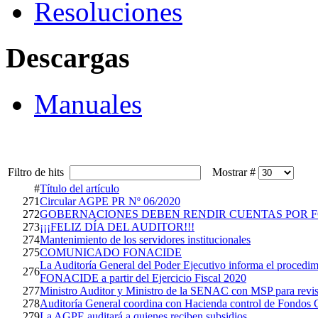
Resoluciones
Descargas
Manuales
Filtro de hits
Mostrar #
#
Título del artículo
271
Circular AGPE PR Nº 06/2020
272
GOBERNACIONES DEBEN RENDIR CUENTAS POR F
273
¡¡¡FELIZ DÍA DEL AUDITOR!!!
274
Mantenimiento de los servidores institucionales
275
COMUNICADO FONACIDE
La Auditoría General del Poder Ejecutivo informa el procedim
276
FONACIDE a partir del Ejercicio Fiscal 2020
277
Ministro Auditor y Ministro de la SENAC con MSP para rev
278
Auditoría General coordina con Hacienda control de Fondo
279
La AGPE auditará a quienes reciben subsidios