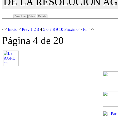
DE LA RESOLUCIÓN AGPE
Download
View
Details
<<
Inicio
<
Prev
1
2
3
4
5
6
7
8
9
10
Próximo
>
Fin
>>
Página 4 de 20