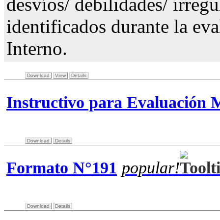
desvíos/ debilidades/ irregu
identificados durante la ev
Interno.
Download
View
Details
Instructivo para Evaluación
Download
Details
Formato N°191
popular!
Download
Details